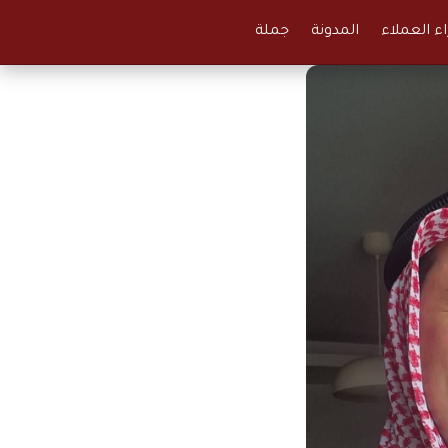
اء العملاء
المدونة
جملة