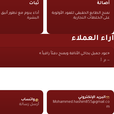
أصالة
ثبات
نمنح الطابع الحقيقي للعود الأولوية
أداء يدوم مع تطور أنيق 
على الخلطات التجارية.
البشرة.
آراء العملاء
«عود جميل يحاكي الأناقة ويمنح دفئاً راقياً.»
— م. أ.
طلبات الجملة
للاستفسارات والشراكات بالجملة، تواصل معنا مباشرة.
البريد الإلكتروني
واتساب
Mohammed.hashim855@gmail.co
أرسل رسالة
m