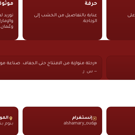
حرفة
موثوق
على
عناية بالتفاصيل من الخشب إلى
توريد ل
الزجاجة.
والإمار
وعُمان.
«رحلة متوازنة من الافتتاح حتى الجفاف. صناعة مو
— س. ر.
إنستغرام
المو
@alshamary_oud
بنوم بن