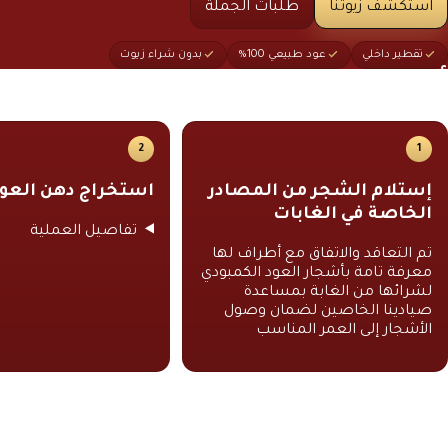
استكشف زيوتنا
طلبات الجملة
تقطير داخلي
عود طبيعي 100%
بدون شراء زيوت
أعمالنا بخصوص دهن العود الكم
2
1
إستلام الشجر من المصادر
استخراج دهن العو
الخاصة في الغابات
تفاصيل العملية
تم التعاقد والاتفاق مع أطراف لها
معرفة تامة بأشجار العود الكمبودي
لشرائها من الغابة بمساعدة
صيادينا الخاصين لضمان وصول
الأشجار إلى العمر المناسب
حرفة متجذّرة في الأصالة
نحرص على الحصول على الأشجار من الغابات من مصادرنا الخاصة فقط