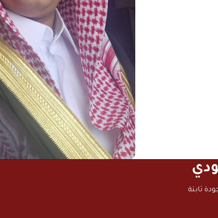
ودي
دة ثابتة